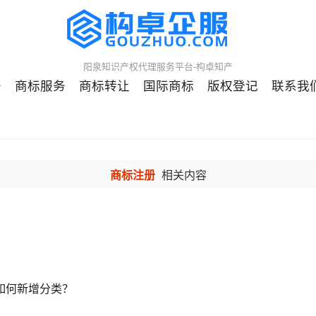
阳泉知识产权代理服务平台-构卓知产
册
商标服务
商标转让
国际商标
版权登记
联系我
商标注册
相关内容
如何新增分类？