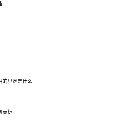
些
用的界定是什么
册商标