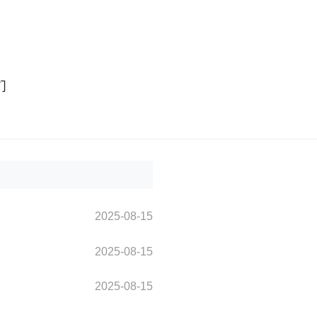
们
2025-08-15
2025-08-15
2025-08-15