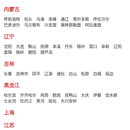
内蒙古
呼和浩特
包头
乌海
赤峰
通辽
鄂尔多斯
呼伦贝尔
巴彦淖尔
乌兰察布
兴安盟
锡林郭勒盟
阿拉善盟
辽宁
沈阳
大连
鞍山
抚顺
本溪
丹东
锦州
营口
阜新
辽阳
盘锦
铁岭
朝阳
葫芦岛
吉林
长春
吉林市
四平
辽源
通化
白山
松原
白城
延边
黑龙江
哈尔滨
齐齐哈尔
鸡西
鹤岗
双鸭山
大庆
伊春
佳木斯
七台河
牡丹江
黑河
绥化
大兴安岭
上海
江苏