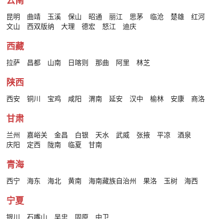
云南
昆明
曲靖
玉溪
保山
昭通
丽江
思茅
临沧
楚雄
红河
文山
西双版纳
大理
德宏
怒江
迪庆
西藏
拉萨
昌都
山南
日喀则
那曲
阿里
林芝
陕西
西安
铜川
宝鸡
咸阳
渭南
延安
汉中
榆林
安康
商洛
甘肃
兰州
嘉峪关
金昌
白银
天水
武威
张掖
平凉
酒泉
庆阳
定西
陇南
临夏
甘南
青海
西宁
海东
海北
黄南
海南藏族自治州
果洛
玉树
海西
宁夏
银川
石嘴山
吴忠
固原
中卫