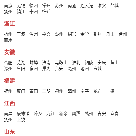
南京
无锡
徐州
常州
苏州
南通
连云港
淮安
盐城
扬州
镇江
泰州
宿迁
浙江
杭州
宁波
温州
嘉兴
湖州
绍兴
金华
衢州
舟山
台州
丽水
安徽
合肥
芜湖
蚌埠
淮南
马鞍山
淮北
铜陵
安庆
黄山
滁州
阜阳
宿州
巢湖
六安
亳州
池州
宣城
福建
福州
厦门
莆田
三明
泉州
漳州
南平
龙岩
宁德
江西
南昌
景德镇
萍乡
九江
新余
鹰潭
赣州
吉安
宜春
抚州
上饶
山东