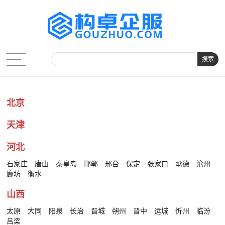
搜索
北京
天津
河北
石家庄
唐山
秦皇岛
邯郸
邢台
保定
张家口
承德
沧州
廊坊
衡水
山西
太原
大同
阳泉
长治
晋城
朔州
晋中
运城
忻州
临汾
吕梁