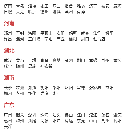
济南
青岛
淄博
枣庄
东营
烟台
潍坊
济宁
泰安
威海
日照
莱芜
临沂
德州
聊城
滨州
荷泽
河南
郑州
开封
洛阳
平顶山
安阳
鹤壁
新乡
焦作
濮阳
许昌
漯河
三门峡
南阳
商丘
信阳
周口
驻马店
湖北
武汉
黄石
十堰
宜昌
襄樊
鄂州
荆门
孝感
荆州
黄冈
咸宁
随州
恩施
神农架
湖南
长沙
株洲
湘潭
衡阳
邵阳
岳阳
常德
张家界
益阳
郴州
永州
怀化
娄底
湘西
广东
广州
韶关
深圳
珠海
汕头
佛山
江门
湛江
茂名
肇庆
惠州
梅州
汕尾
河源
阳江
清远
东莞
中山
潮州
揭阳
云浮