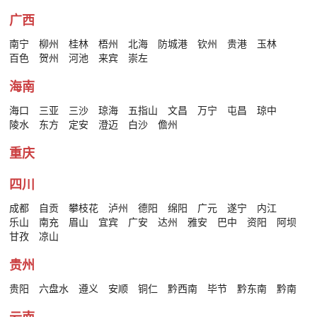
广西
南宁
柳州
桂林
梧州
北海
防城港
钦州
贵港
玉林
百色
贺州
河池
来宾
崇左
海南
海口
三亚
三沙
琼海
五指山
文昌
万宁
屯昌
琼中
陵水
东方
定安
澄迈
白沙
儋州
重庆
四川
成都
自贡
攀枝花
泸州
德阳
绵阳
广元
遂宁
内江
乐山
南充
眉山
宜宾
广安
达州
雅安
巴中
资阳
阿坝
甘孜
凉山
贵州
贵阳
六盘水
遵义
安顺
铜仁
黔西南
毕节
黔东南
黔南