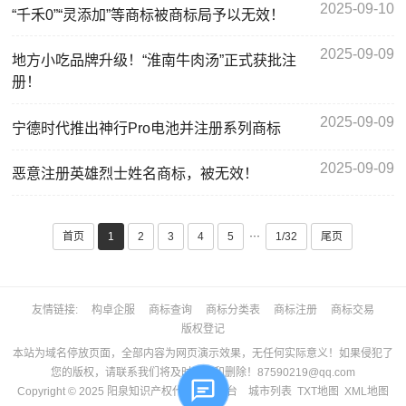
2025-09-10
“千禾0”“灵添加”等商标被商标局予以无效！
2025-09-09
地方小吃品牌升级！“淮南牛肉汤”正式获批注
册！
2025-09-09
宁德时代推出神行Pro电池并注册系列商标
2025-09-09
恶意注册英雄烈士姓名商标，被无效！
···
首页
1
2
3
4
5
1/32
尾页
友情链接
构卓企服
商标查询
商标分类表
商标注册
商标交易
版权登记
本站为域名停放页面，全部内容为网页演示效果，无任何实际意义！如果侵犯了
您的版权，请联系我们将及时更正和删除！87590219@qq.com
Copyright © 2025
阳泉知识产权代理服务平台
城市列表
TXT地图
XML地图